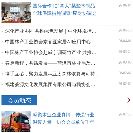
国际合作 | 加拿大“某些木制品
| 26-06-04
全球保障措施调查”应对协调会
在京召开
深化产业协同 共推绿色发展｜中化环境控股有限公司一行到访中国林产工业协会座谈交流
| 26-05-18
中国林产工业协会索菲亚家居AI应用中心正式揭牌，开启家居行业“智造”新篇章
| 26-04-01
中国林产工业协会赴咸宁调研竹产业 共推百亿产业与“十五五”高质量发展
| 26-03-24
春启新程，共话发展——菏泽市林业局及菏泽林产工业协会一行拜访中国林产工业协会
| 26-03-05
携手互鉴，聚力发展---亚太森林恢复与可持续管理组织（APFNet）一行赴我会座谈交流，共探林业高质
| 26-02-02
福建荟源文化发展集团有限公司与我协会开展深度交流 共话合作展望
| 26-02-02
会员动态
凝聚木业企业真情，传递行业
| 26-07-13
温暖力量｜协会会员单位千年
舟集团驰援广西贵港洪灾一线