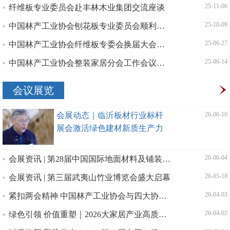
纤维板专业委员会赴丰林木业集团交流座谈
| 25-11-06
中国林产工业协会刨花板专业委员会顺利换届
| 25-10-09
中国林产工业协会纤维板专委会换届大会暨纤维板行业高质量发展研讨会召开
| 25-06-27
中国林产工业协会整装家居分会工作会议召开 共探行业高质量发展新路径
| 25-06-14
会议展览
会展动态｜临沂板材行业标杆
| 26-06-10
展会激活绿色建材新质生产力
会展资讯 | 第28届中国国际地面材料及铺装技术展览会圆满召开 地材行业共话高质量发展
| 26-06-04
会展资讯 | 第三届武夷山竹业博览会盛大启幕
| 26-05-18
紧扣两会精神 中国林产工业协会与四大协会携手领军企业擘画绿色转型新路径
| 26-04-03
绿色引领 价值重塑｜2026大家居产业高质量发展大会暨3・15绿色消费行动圆满召
| 26-04-02