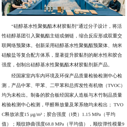
“硅醇基水性聚氨酯木材胶黏剂”通过分子设计，将活
性硅醇基团引入聚氨酯主链或侧链，缩合反应形成双重交
联网络预聚体。创新采用硅醇基水性聚氨酯预聚体、纳米
硅酸盐等复合配方体系，显著提升胶黏剂的耐水性和胶合
强度，创制出硅醇基水性聚氨酯木材胶黏剂新产品。
经国家室内车内环境及环保产品质量检验检测中心检
测，产品中苯、甲苯、二甲苯和总挥发性有机物（TVOC）
均为未检出。制备的胶合板经国家人造板与木竹制品质量
检验检测中心检测，甲醛释放量及苯系物均未检出； TVO
C释放浓度15 μg/m³；胶合强度（Ⅰ类）1.15 MPa（平均
值）；顺纹静曲强度68.8 MPa（平均值），顺纹弹性模量9