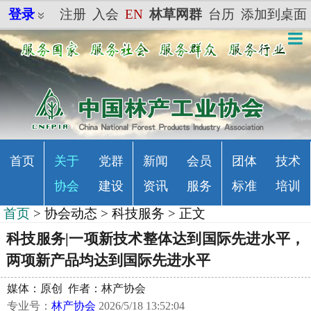
登录
注册
入会
EN
林草网群
台历
添加到桌面
首页
关于
党群
新闻
会员
团体
技术
协会
建设
资讯
服务
标准
培训
首页
>
协会动态
>
科技服务
> 正文
科技服务|一项新技术整体达到国际先进水平，
两项新产品均达到国际先进水平
媒体：原创 作者：林产协会
专业号：
林产协会
2026/5/18 13:52:04