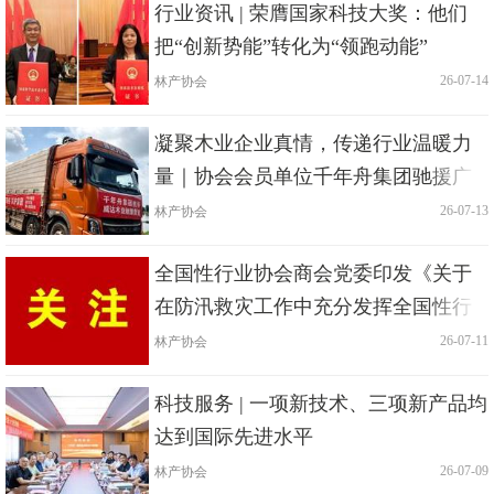
行业资讯 | 荣膺国家科技大奖：他们
把“创新势能”转化为“领跑动能”
林产协会
|
| 26-07-14
凝聚木业企业真情，传递行业温暖力
量｜协会会员单位千年舟集团驰援广
西贵港洪灾一线
林产协会
|
| 26-07-13
全国性行业协会商会党委印发《关于
在防汛救灾工作中充分发挥全国性行
业协会商会基层党组织战斗堡垒作用
林产协会
|
| 26-07-11
和广
科技服务 | 一项新技术、三项新产品均
达到国际先进水平
林产协会
|
| 26-07-09