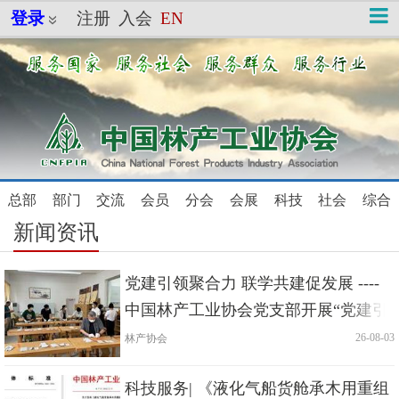
登录
注册
入会
EN
总部
部门
交流
会员
分会
会
展
科技
社会
综合
新闻资讯
党建引领聚合力 联学共建促发展 ----
中国林产工业协会党支部开展“党建引
领创新发展”主题
林产协会
|
| 26-08-03
科技服务| 《液化气船货舱承木用重组