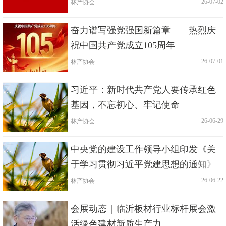
林产协会
|
| 26-07-02
奋力谱写强党强国新篇章——热烈庆
祝中国共产党成立105周年
林产协会
|
| 26-07-01
习近平：新时代共产党人要传承红色
基因，不忘初心、牢记使命
林产协会
|
| 26-06-29
中央党的建设工作领导小组印发《关
于学习贯彻习近平党建思想的通知》
林产协会
|
| 26-06-22
会展动态｜临沂板材行业标杆展会激
活绿色建材新质生产力