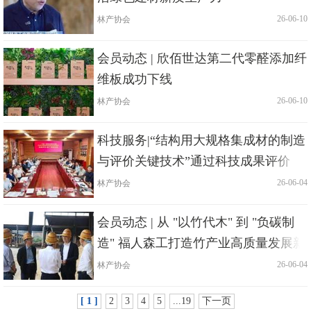
林产协会
|
| 26-06-10
会员动态 | 欣佰世达第二代零醛添加纤
维板成功下线
林产协会
|
| 26-06-10
科技服务|“结构用大规格集成材的制造
与评价关键技术”通过科技成果评价
林产协会
|
| 26-06-04
会员动态 | 从 "以竹代木" 到 "负碳制
造" 福人森工打造竹产业高质量发展新
样板
林产协会
|
| 26-06-04
[ 1 ]
2
3
4
5
...19
下一页