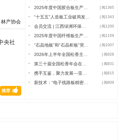
2025年度中国胶合板生产能力变化情况及趋势研判
| 阅1365
“十五五”人造板工业破局发展路在何方——第二十二届全国人造板
| 阅1343
：林产协会
会员交流 | 江西绿洲环保新材料有限公司到访协会
| 阅1200
2025年度中国纤维板生产能力变化情况及趋势研判
| 阅1159
中央社
“石晶地板”和“石晶柜板”突破技术难题，达到国际领先水平
| 阅1007
2026年上半年全国松香主产区经理会在广州召开
| 阅928
第三十届全国松香年会在浙江松阳胜利召开
| 阅831
携手互鉴，聚力发展---亚太森林恢复与可持续管理组织（APF
| 阅815
新技术：“电子线路板精密加工用纤维板制造关键技术”及其新产品
| 阅809
推荐