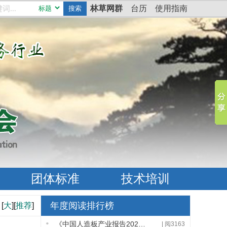
林草网群
台历
使用指南
团体标准
技术培训
年度阅读排行榜
[
大
][
推荐
]
《中国人造板产业报告2025》专家审稿会暨产业发展研讨会顺利
| 阅3163