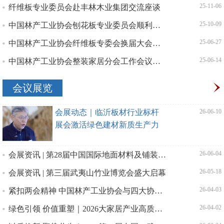
纤维板专业委员会赴丰林木业集团交流座谈
| 25-11-06
中国林产工业协会刨花板专业委员会顺利换届
| 25-10-09
中国林产工业协会纤维板专委会换届大会暨纤维板行业高质量发展研讨会召开
| 25-06-27
中国林产工业协会整装家居分会工作会议召开 共探行业高质量发展新路径
| 25-06-14
会议展览
会展动态｜临沂板材行业标杆
| 26-06-10
展会激活绿色建材新质生产力
会展资讯 | 第28届中国国际地面材料及铺装技术展览会圆满召开 地材行业共话高质量发展
| 26-06-04
会展资讯 | 第三届武夷山竹业博览会盛大启幕
| 26-05-18
紧扣两会精神 中国林产工业协会与四大协会携手领军企业擘画绿色转型新路径
| 26-04-03
绿色引领 价值重塑｜2026大家居产业高质量发展大会暨3・15绿色消费行动圆满召
| 26-04-02