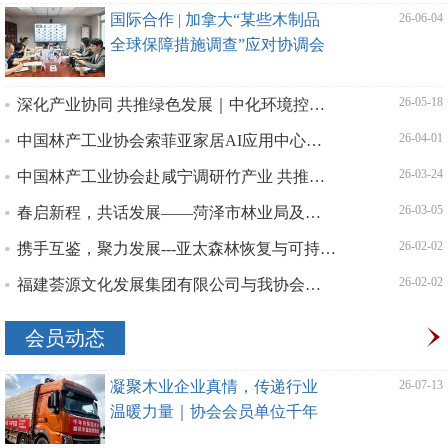
国际合作 | 加拿大“某些木制品
| 26-06-04
全球保障措施调查”应对协调会
在京召开
深化产业协同 共推绿色发展｜中化环境控股有限公司一行到访中国林产工业协会座谈交流
| 26-05-18
中国林产工业协会索菲亚家居AI应用中心正式揭牌，开启家居行业“智造”新篇章
| 26-04-01
中国林产工业协会赴咸宁调研竹产业 共推百亿产业与“十五五”高质量发展
| 26-03-24
春启新程，共话发展——菏泽市林业局及菏泽林产工业协会一行拜访中国林产工业协会
| 26-03-05
携手互鉴，聚力发展---亚太森林恢复与可持续管理组织（APFNet）一行赴我会座谈交流，共探林业高质
| 26-02-02
福建荟源文化发展集团有限公司与我协会开展深度交流 共话合作展望
| 26-02-02
会员动态
凝聚木业企业真情，传递行业
| 26-07-13
温暖力量｜协会会员单位千年
舟集团驰援广西贵港洪灾一线