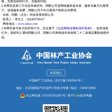
规，无商业获利行为，无版权纠纷。
2.本网页是第三方信息存储空间，阿酷公司是网络服务提供者，服务对象为注册用
户。该项服务免费，阿酷公司不向注册用户收取任何费用。
名称：阿酷（北京）科技发展有限公司
联系人：李女士，QQ468780427
网络地址：
www.arkoo.com
3.本网页参与各方的所有行为，完全遵守《
信息网络传播权保护条例
》。如有侵权
行为，请权利人通知阿酷公司，阿酷公司将根据本条例第二十二条规定删除侵权作
品。
联系我们
中国林产工业协会
|
京ICP备15065841号-1
地址：北京朝阳区芍药居甲2号院16号楼
|
电话：13869726982
京公网安备 11010502032687号
|
基于
E-file
技术构建